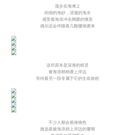
漫步在海滩上
幼细的海砂，清澈的海水
感受着海浪冲击脚踝的惬意
偶尔还会伴随着几颗珊瑚袭来
这些原本是深海的精灵
被海浪稍稍袭上岸边
等待着另一段专属于它的生命旅程
不少人都会俯身物色
挑选着被海浪捎上岸边的珊瑚