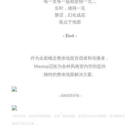
每一支每一簇都是独一无二
生时，难得一见
磐涅，幻化成花
装点于
地面
- End -
作为全新概念整体地面首倡者和传播者，
Maxtop迈拓为各种风格室内空间提供
独特的整体地面解决方案。
- 成就创意价值 -
®
*保护海洋，请勿开采珊瑚礁。
迈拓
整体地面
，未开采任何深海珊瑚，使用珊瑚均
拾取于海滨沙滩。