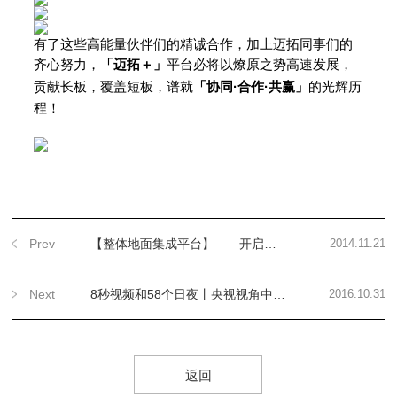
有了这些高能量伙伴们的精诚合作，加上迈拓同事们的
齐心努力，
「迈拓＋」
平台必将以燎原之势高速发展，
贡献长板，覆盖短板，谱就
「
协同·合作·共赢
」
的光辉历
程！
Prev
【整体地面集成平台】——开启地坪行业的大合作时代
2014.11.21
Next
8秒视频和58个日夜丨央视视角中的「菲耐特整体地面」
2016.10.31
返回