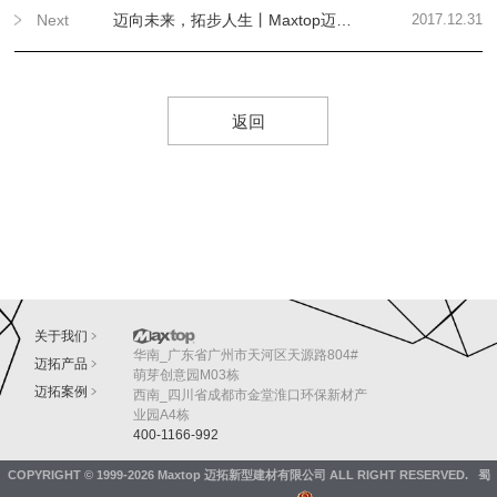
Next
迈向未来，拓步人生丨Maxtop迈拓祝所有伙伴元旦欢乐！
2017.12.31
返回
关于我们
华南_广东省广州市天河区天源路804#
迈拓产品
萌芽创意园M03栋
迈拓案例
西南_四川省成都市金堂淮口环保新材产
业园A4栋
400-1166-992
COPYRIGHT © 1999-2026
Maxtop 迈拓新型建材有限公司
ALL RIGHT RESERVED.
蜀