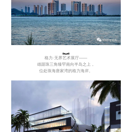
格力·无界艺术展厅——
雄踞珠三角臻罕南向半岛之上，
位处珠海唐家湾的格力海岸。