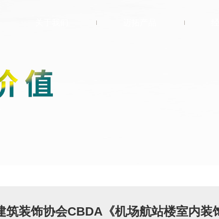
关于我们
迈拓产品
关于迈拓
®
Flight
菲耐特
选择迈拓
®
FREAZZO
自然
行业先锋
岩采
环保策略
®
GEOTIME
地质
联系我们
时代
®
Artflow
艺雅
®
LOFT
自然风格
建筑装饰协会CBDA《机场航站楼室内装