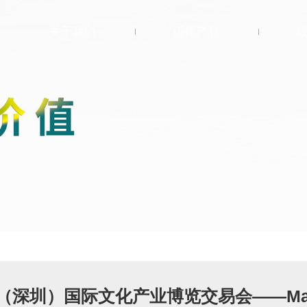
关于我们
迈拓产品
关于迈拓
®
Flight
菲耐特
选择迈拓
®
FREAZZO
自然
行业先锋
岩采
环保策略
®
GEOTIME
地质
联系我们
时代
®
Artflow
艺雅
®
LOFT
自然风格
（深圳）国际文化产业博览交易会——Max