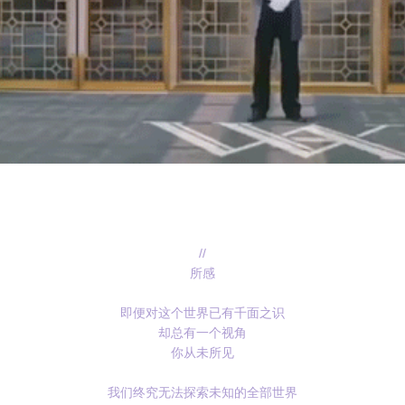
//
所感
即便对这个世界已有千面之识
却总有一个视角
你从未所见
我们终究无法探索未知的全部世界