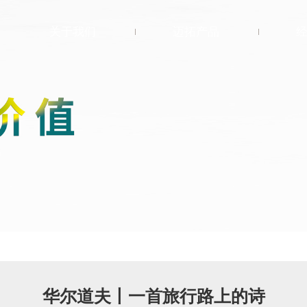
关于我们
迈拓产品
关于迈拓
®
Flight
菲耐特
选择迈拓
®
FREAZZO
自然
行业先锋
岩采
环保策略
®
GEOTIME
地质
联系我们
时代
®
Artflow
艺雅
®
LOFT
自然风格
华尔道夫丨一首旅行路上的诗