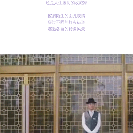
还是人生履历的收藏家
擦肩陌生的面孔表情
穿过不同的灯火街道
邂逅各自的转角风景