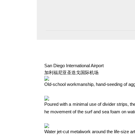
San Diego International Airport
加利福尼亚圣迭戈国际机场
Old-school workmanship, hand-seeding of aggreg
Poured with a minimal use of divider strips, 
he movement of the surf and sea foam on wat
Water jet-cut metalwork around the life-size arti