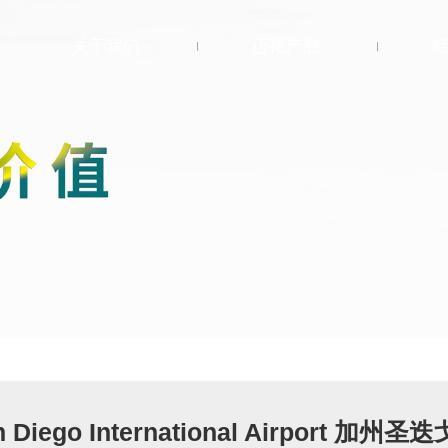
关于我们
迈拓产品
关于迈拓
®
Flight
菲耐特
选择迈拓
®
FREAZZO
自然
行业先锋
岩采
环保策略
®
GEOTIME
地质
联系我们
时代
®
Artflow
艺雅
®
LOFT
自然风格
Diego International Airport