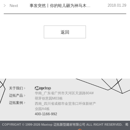
Next
事发突然丨你的蛙儿砸为神马木有回家？因为它已经……
2018.01.29
返回
关于我们
华南_广东省广州市天河区天源路804#
迈拓产品
萌芽创意园M03栋
迈拓案例
西南_四川省成都市金堂淮口环保新材产
业园A4栋
400-1166-992
COPYRIGHT © 1999-2026
Maxtop 迈拓新型建材有限公司
ALL RIGHT RESERVED.
蜀