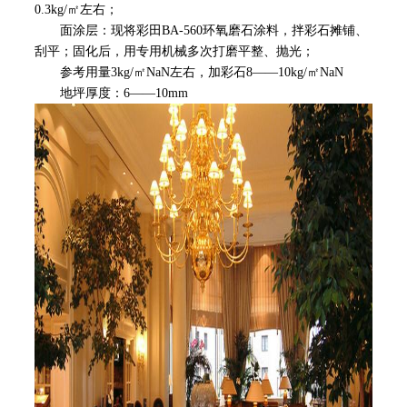
0.3kg/㎡左右；
面涂层：现将彩田BA-560环氧磨石涂料，拌彩石摊铺、
刮平；固化后，用专用机械多次打磨平整、抛光；
参考用量3kg/㎡NaN左右，加彩石8——10kg/㎡NaN
地坪厚度：6——10mm