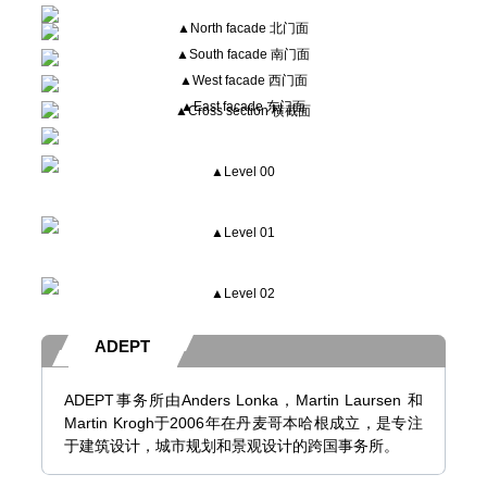
▲
North facade 北门面
▲
South facade 南
门面
▲
West facade 西门面
▲
East facade 东门面
▲
Cross section 横截面
▲
Level 00
▲Level 01
▲Level 02
ADEPT
ADEPT事务所由Anders Lonka，Martin Laursen 和
Martin Krogh于2006年在丹麦
哥本哈根
成立
，
是专注
于建筑设计，城市规划和景观设计的跨国事务所。