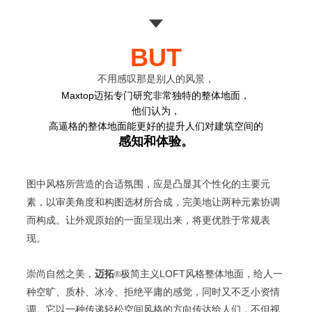
BUT
不用感叹那是别人的风景，
Maxtop迈拓专门研究非常独特的整体地面，
他们认为，
高逼格的整体地面能更好的提升人们对建筑空间的
感知和体验。
图中风格所营造的合适氛围，应是凸显其个性化的主要元
素，以审美角度和构图选材所合成，完美地让两种元素协调
而构成。让外观原始的一面呈现出来，将更优胜于常规表
现。
崇尚自然之美，
迈拓
极简主义LOFT风格整体地面，给人一
®
种空旷、质朴、冰冷、拒绝平庸的感觉，同时又不乏小资情
调。它以一种传递轻松空间风格的方向传达给人们，不但视